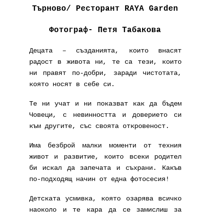
Търново/ Ресторант RAYA Garden
Фотограф- Петя Табакова
Децата – създанията, които внасят
радост в живота ни, те са тези, които
ни правят по-добри, заради чистотата,
която носят в себе си.
Те ни учат и ни показват как да бъдем
Човеци, с невинността и доверието си
към другите, със своята откровеност.
Има безброй малки моменти от техния
живот и развитие, които всеки родител
би искал да запечата и съхрани. Какъв
по-подходящ начин от една фотосесия!
Детската усмивка, която озарява всичко
наоколо и те кара да се замислиш за