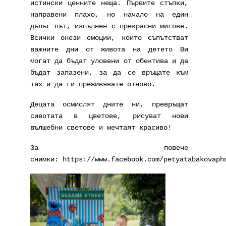
истински ценните неща. Първите стъпки,
направени плахо, но начало на един
дълъг път, изпълнен с прекрасни мигове.
Всички онези емоции, които съпътстват
важните дни от живота на детето Ви
могат да бъдат уловени от обектива и да
бъдат запазени, за да се връщате към
тях и да ги преживявате отново.
Децата осмислят дните ни, превръщат
сивотата в цветове, рисуват нови
вълшебни светове и мечтаят красиво!
За повече
снимки:
https://www.facebook.com/petyatabakovaph