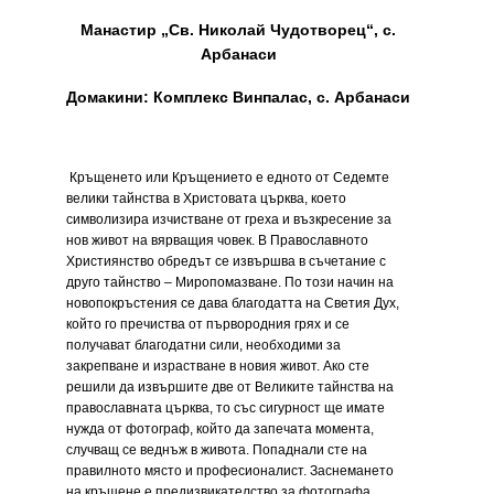
Манастир „Св. Николай Чудотворец“, с.
Арбанаси
Домакини: Комплекс Винпалас, с. Арбанаси
Кръщенето или Кръщението е едното от Седемте
велики тайнства в Христовата църква, което
символизира изчистване от греха и възкресение за
нов живот на вярващия човек. В Православното
Християнство обредът се извършва в съчетание с
друго тайнство – Миропомазване. По този начин на
новопокръстения се дава благодатта на Светия Дух,
който го пречиства от първородния грях и се
получават благодатни сили, необходими за
закрепване и израстване в новия живот. Ако сте
решили да извършите две от Великите тайнства на
православната църква, то със сигурност ще имате
нужда от фотограф, който да запечата момента,
случващ се веднъж в живота. Попаднали сте на
правилното място и професионалист. Заснемането
на кръщене е предизвикателство за фотографа,