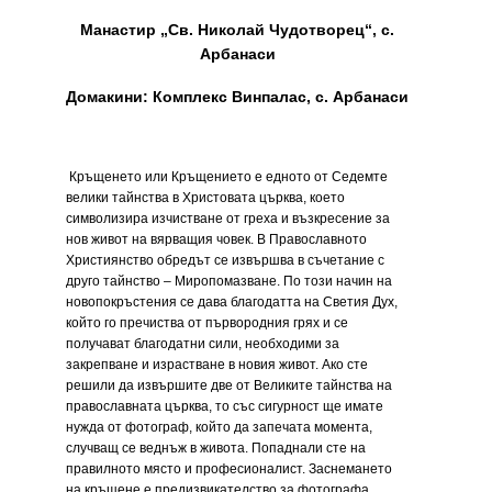
Манастир „Св. Николай Чудотворец“, с.
Арбанаси
Домакини: Комплекс Винпалас, с. Арбанаси
Кръщенето или Кръщението е едното от Седемте
велики тайнства в Христовата църква, което
символизира изчистване от греха и възкресение за
нов живот на вярващия човек. В Православното
Християнство обредът се извършва в съчетание с
друго тайнство – Миропомазване. По този начин на
новопокръстения се дава благодатта на Светия Дух,
който го пречиства от първородния грях и се
получават благодатни сили, необходими за
закрепване и израстване в новия живот. Ако сте
решили да извършите две от Великите тайнства на
православната църква, то със сигурност ще имате
нужда от фотограф, който да запечата момента,
случващ се веднъж в живота. Попаднали сте на
правилното място и професионалист. Заснемането
на кръщене е предизвикателство за фотографа,