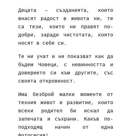
Децата – създанията, които
внасят радост в живота ни, те
са тези, които ни правят по-
добри, заради чистотата, която
носят в себе си.
Те ни учат и ни показват как да
бъдем Човеци, с невинността и
доверието си към другите, със
своята откровеност.
Има безброй малки моменти от
техния живот и развитие, които
всеки родител би искал да
запечата и съхрани. Какъв по-
подходящ начин от една
фотосесия!