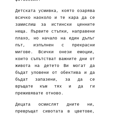
Детската усмивка, която озарява
всичко наоколо и те кара да се
замислиш за истински ценните
неща. Първите стъпки, направени
плахо, но начало на един дълъг
път, изпълнен с прекрасни
мигове. Всички онези емоции,
които съпътстват важните дни от
живота на детето Ви могат да
бъдат уловени от обектива и да
бъдат запазени, за да се
връщате към тях и да ги
преживявате отново.
Децата осмислят дните ни,
превръщат сивотата в цветове,