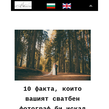
10 факта, които
вашият сватбен
фотограф би искал