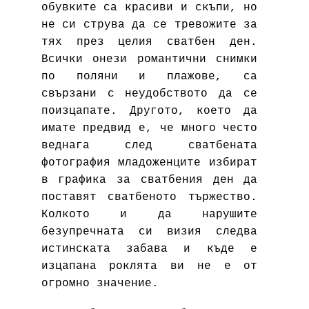
обувките са красиви и скъпи, но
не си струва да се тревожите за
тях през целия сватбен ден.
Всички онези романтични
снимки
по поляни и плажове, са
свързани с неудобството да се
поизцапате. Другото, което да
имате предвид е, че много често
веднага след сватбената
фотография младоженците избират
в графика за сватбения ден да
поставят сватбеното тържество.
Колкото и да нарушите
безупречната си визия следва
истинската забава и къде е
изцапана роклята ви не е от
огромно значение.