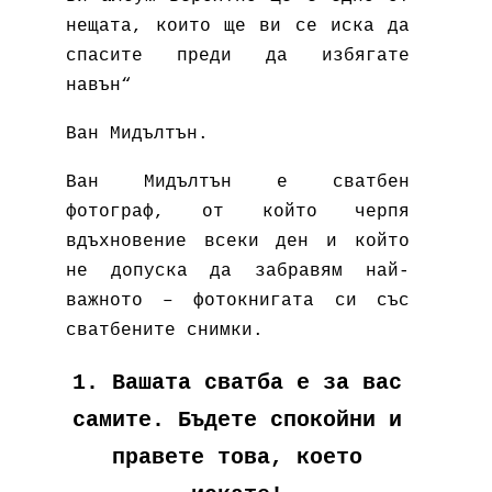
нещата, които ще ви се иска да
спасите преди да избягате
навън“
Ван Мидълтън.
Ван Мидълтън е сватбен
фотограф, от който черпя
вдъхновение всеки ден и който
не допуска да забравям най-
важното – фотокнигата си със
сватбените снимки.
1. Вашата сватба е за вас
самите. Бъдете спокойни и
правете това, което