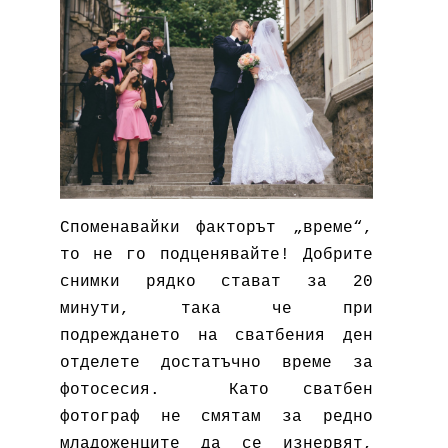
Споменавайки факторът „време“,
то не го подценявайте! Добрите
снимки рядко стават за 20
минути, така че при
подреждането на сватбения ден
отделете достатъчно време за
фотосесия. Като сватбен
фотограф не смятам за редно
младоженците да се изнервят,