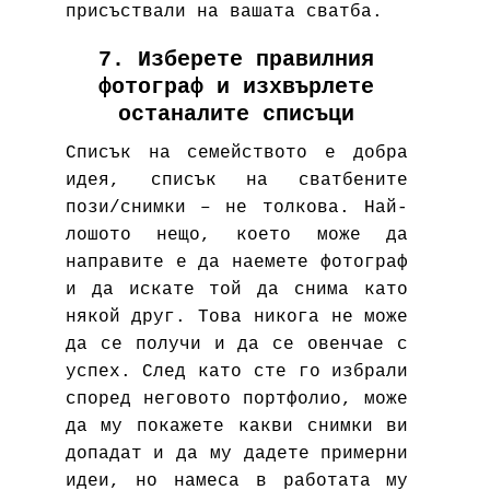
присъствали на вашата сватба.
7. Изберете правилния
фотограф и изхвърлете
останалите списъци
Списък на семейството е добра
идея, списък на сватбените
пози/снимки – не толкова. Най-
лошото нещо, което може да
направите е да наемете фотограф
и да искате той да снима като
някой друг. Това никога не може
да се получи и да се овенчае с
успех. След като сте го избрали
според неговото портфолио, може
да му покажете какви снимки ви
допадат и да му дадете примерни
идеи, но намеса в работата му