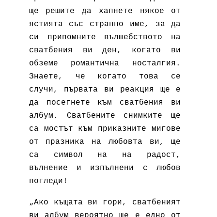
ще решите да хапнете някое от
ястията със странно име, за да
си припомните вълшебството на
сватбения ви ден, когато ви
обземе романтична носталгия.
Знаете, че когато това се
случи, първата ви реакция ще е
да посегнете към сватбения ви
албум.
Сватбените снимките
ще
са мостът към приказните мигове
от празника на любовта ви, ще
са символ на на радост,
вълнение и изпълнени с любов
погледи!
„Ако къщата ви гори, сватбеният
ви албум вероятно ще е едно от