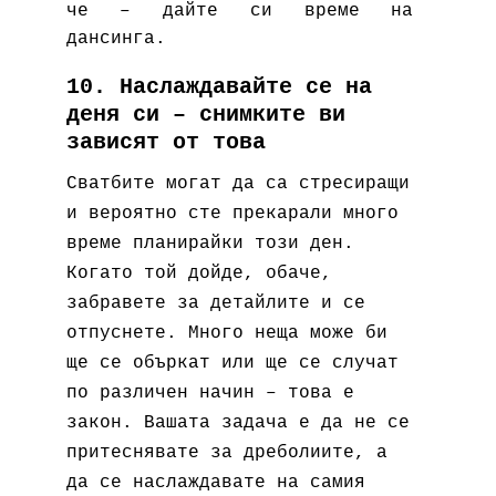
че – дайте си време на
дансинга.
10. Наслаждавайте се на
деня си – снимките ви
зависят от това
Сватбите могат да са стресиращи
и вероятно сте прекарали много
време планирайки този ден.
Когато той дойде, обаче,
забравете за детайлите и се
отпуснете. Много неща може би
ще се объркат или ще се случат
по различен начин – това е
закон. Вашата задача е да не се
притеснявате за дреболиите, а
да се наслаждавате на самия