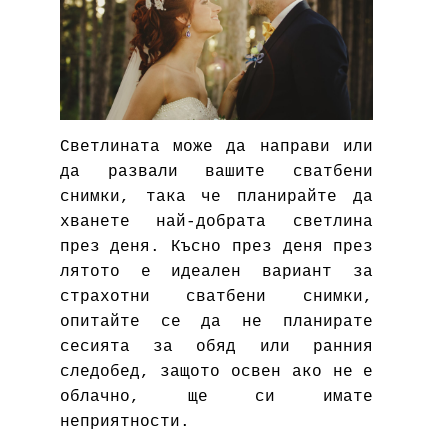
Светлината може да направи или
да развали вашите сватбени
снимки, така че планирайте да
хванете най-добрата светлина
през деня. Късно през деня през
лятото е идеален вариант за
страхотни сватбени снимки,
опитайте се да не планирате
сесията за обяд или ранния
следобед, защото освен ако не е
облачно, ще си имате
неприятности.