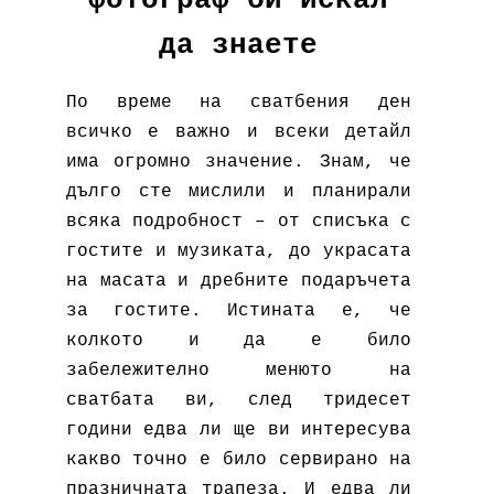
да знаете
По време на сватбения ден
всичко е важно и всеки детайл
има огромно значение. Знам, че
дълго сте мислили и планирали
всяка подробност – от списъка с
гостите и музиката, до украсата
на масата и дребните подаръчета
за гостите. Истината е, че
колкото и да е било
забележително менюто на
сватбата ви, след тридесет
години едва ли ще ви интересува
какво точно е било сервирано на
празничната трапеза. И едва ли