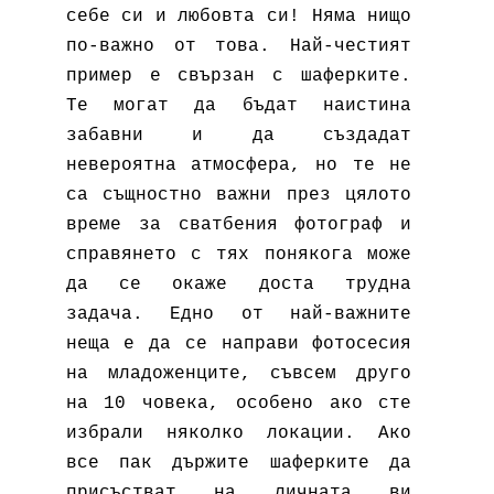
себе си и любовта си! Няма нищо
по-важно от това. Най-честият
пример е свързан с шаферките.
Те могат да бъдат наистина
забавни и да създадат
невероятна атмосфера, но те не
са същностно важни през цялото
време за
сватбения фотограф
и
справянето с тях понякога може
да се окаже доста трудна
задача. Едно от най-важните
неща е да се направи фотосесия
на младоженците, съвсем друго
на 10 човека, особено ако сте
избрали няколко локации. Ако
все пак държите шаферките да
присъстват на личната ви