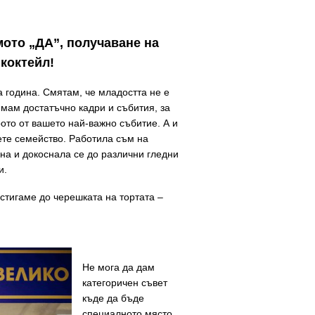
мото „ДА”, получаване на
 коктейл!
а година. Смятам, че младостта не е
имам достатъчно кадри и събития, за
рото от вашето най-важно събитие. А и
дете семейство. Работила съм на
на и докоснала се до различни гледни
и.
а стигаме до черешката на тортата –
Не мога да дам
категоричен съвет
къде да бъде
специалното място,