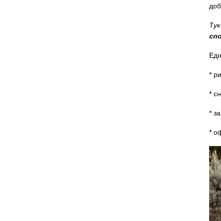
доб
Тук
спо
Едн
* р
* с
* з
* о