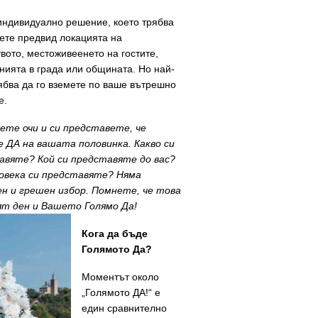
индивидуално решение, което трябва
ете предвид локацията на
вото, местоживеенето на гостите,
нията в града или общината. Но най-
ябва да го вземете по ваше вътрешно
е.
ете очи и си представете, че
е ДА на вашата половинка
. Какво
си
авяте? Кой си представяте до вас?
човека си представяте? Няма
ен и грешен избор. Помнете, че това
ят ден и Вашето Голямо Да!
Кога да бъде
Голямото Да?
Моментът около
„Голямото ДА!“ е
един сравнително