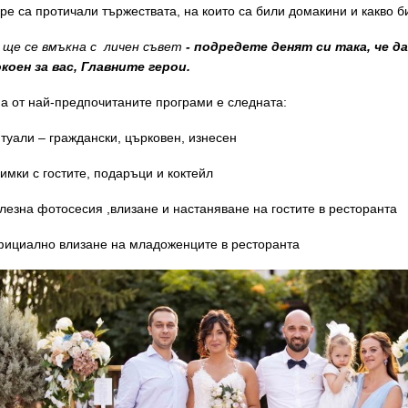
ре са протичали тържествата, на които са били домакини и какво б
 ще се вмъкна с личен съвет
- подредете денят си така, че д
коен за вас, Главните герои
.
а от най-предпочитаните програми е следната:
итуали – граждански, църковен, изнесен
нимки с гостите, подаръци и коктейл
алезна фотосесия ,влизане и настаняване на гостите в ресторанта
фициално влизане на младоженците в ресторанта