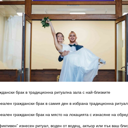
ждански брак в традиционна ритуална зала с най-близките
еален граждански брак в самия ден в избрана традиционна ритуалн
еален граждански брак на място на локацията с изнасяне на обред
иктивен” изнесен ритуал, воден от водещ, актьор или пък ваш бли