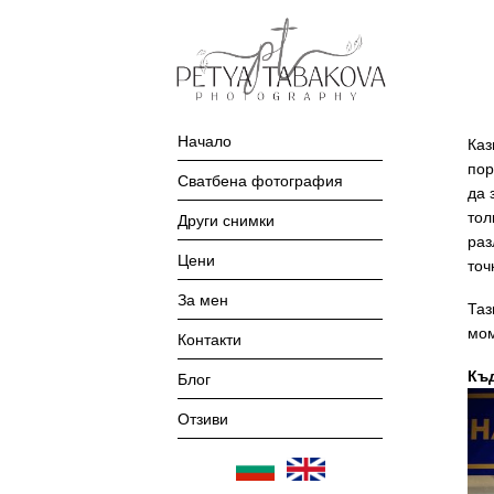
Начало
Каз
пор
Сватбена фотография
да 
Други снимки
тол
раз
Цени
точ
За мен
Таз
мом
Контакти
Блог
Къ
Отзиви