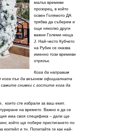
малък времеви
прозорец, в който
освен Голямото ДА
трябва да съберем и
още няколко други
важни Големи неща
J. Най-често Кубчето
на Рубик се оказва
именно този времеви
отрязък.
Кога да направим
м кога пък да вкъкнем официалната
а самите снимки с гостите кога да
, които сте избрали за ваш екип.
ктуриране на времето. Важно е да се
кация има своя специфика – дали ще
инг, който ще побере пристигането по
 коктейл и тн. Попитайте ги как най-