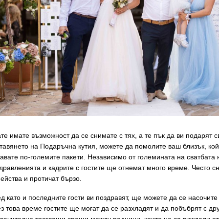
те имате възможност да се снимате с тях, а те пък да ви подарят 
тавянето на Подаръчна кутия, можете да помолите ваш близък, койт
авате по-големите пакети. Независимо от големината на сватбата 
дравленията и кадрите с гостите ще отнемат много време. Често с
ейства и протичат бързо.
д като и последните гости ви поздравят, ще можете да се насочите
з това време гостите ще могат да се разхладят и да побъбрят с др