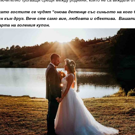
лючително трогващи срещи между роднини, които не са виждали от
като
гостите
се чудят
“онова детенце със синьото на кого
ин към друг. Вече сте само вие, любовта и обектива. Вашат
арта на големия купон.