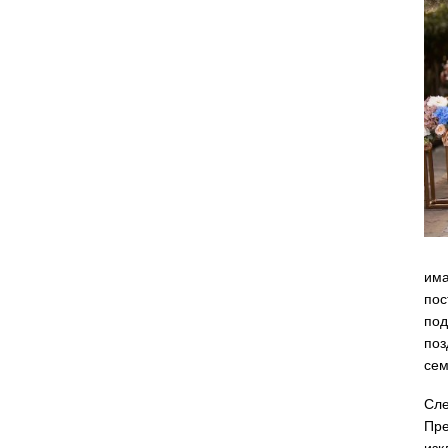
има
пос
под
поз
сем
Сле
Пре