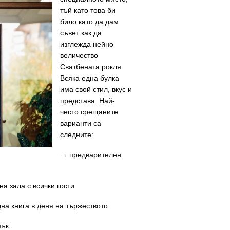
тъй като това би
било като да дам
съвет как да
изглежда нейно
величество
Сватбената рокля.
Всяка една булка
има свой стил, вкус и
представа. Най-
често срещаните
варианти са
следните:
→ предварителен
а зала с всички гости
на книга в деня на тържеството
зък