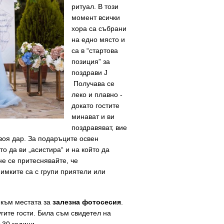
ритуал. В този
момент всички
хора са събрани
на едно място и
са в “стартова
позиция” за
поздрави J
Получава се
леко и плавно -
докато гостите
минават и ви
поздравяват, вие
своя дар. За подаръците освен
о да ви „асистира“ и на който да
не се притеснявайте, че
нимките са с групи приятели или
 към местата за
залезна фотосесия
.
угите гости. Била съм свидетел на