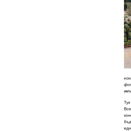
кок
фот
вм
Тук
Все
кон
бъд
едн