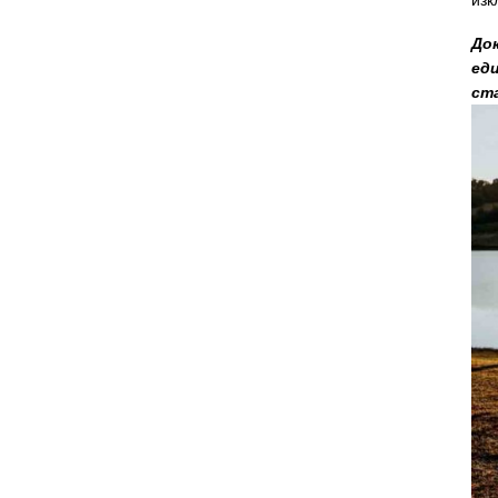
изк
До
ед
ст