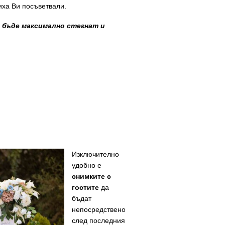
иха Ви посъветвали.
а бъде максимално стегнат
и
Изключително
удобно е
снимките с
гостите
да
бъдат
непосредствено
след последния