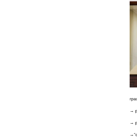
гра
→ р
→ р
→“ф