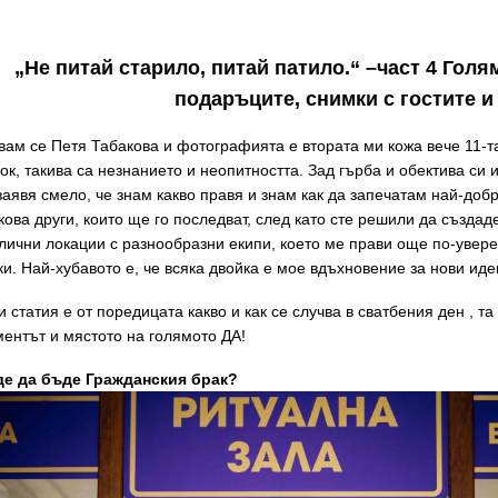
„Не питай старило, питай патило.“ –част 4 Голя
подаръците, снимки с гостите и
вам се Петя Табакова и фотографията е втората ми кожа вече 11-т
ок, такива са незнанието и неопитността. Зад гърба и обектива си 
заявя смело, че знам какво правя и знам как да запечатам най-доб
кова други, които ще го последват, след като сте решили да създа
лични локации с разнообразни екипи, което ме прави още по-увере
ки. Най-хубавото е, че всяка двойка е мое вдъхновение за нови иде
и статия е от поредицата какво и как се случва в сватбения ден , т
ентът и мястото на голямото ДА!
де да бъде Гражданския брак?