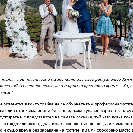
тейла... при пристигане на гостите или след ритуалите? Хмм
осесия? А гостите какво ли ще правят през това време... Ха, 
ъкнем?
 е моментът, в който трябва да се обърнете към професионалистите
ки един от тях има опит и би ви предложил удачен вариант за стру
султирате и с представител на самата локация, тъй като всяка ло
е в града или извън, дали има лесен достъп до нея, дали има парк
о и също време без забавяне на гостите, има ли обособено място за