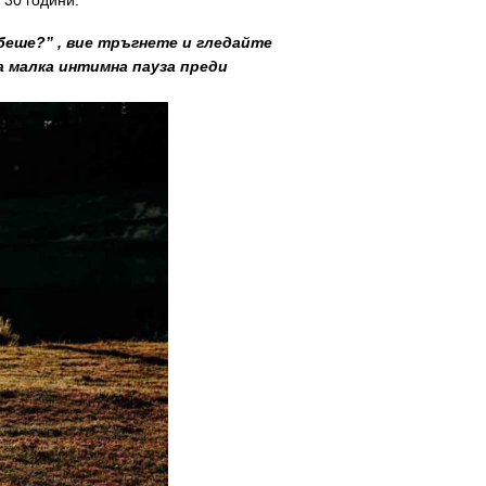
 30 години.
 беше?”
,
вие тръгнете и гледайте
а малка интимна пауза преди