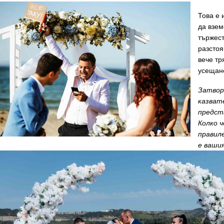
Това е 
да взем
тържест
разстоя
вече тр
усещан
З
атвор
казват
предст
Колко 
правил
е ваши