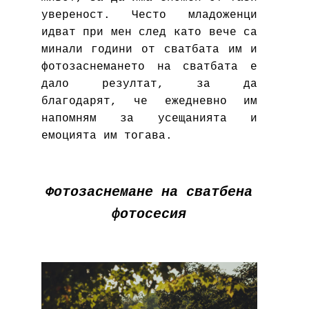
увереност. Често младоженци
идват при мен след като вече са
минали години от сватбата им и
фотозаснемането на сватбата е
дало резултат, за да
благодарят, че ежедневно им
напомням за усещанията и
емоцията им тогава.
Фотозаснемане на сватбена
фотосесия