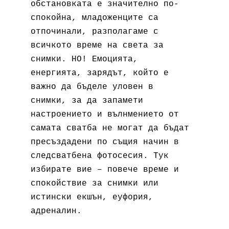
обстановката е значително по-
спокойна, младоженците са
отпочинали, разполагаме с
всичкото време на света за
снимки. НО! Емоцията,
енергията, зарядът, който е
важно да бъделе уловен в
снимки, за да запамети
настроението и вълнмението от
самата сватба не могат да бъдат
пресъздадени по същия начин в
следсватбена фотосесия. Тук
избирате вие – повече време и
спокойствие за снимки или
истински екшън, еуфория,
адреналин.