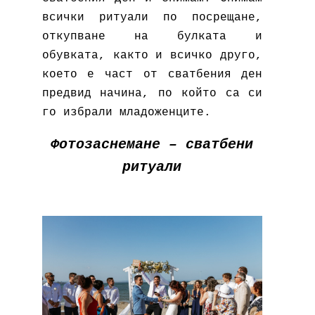
всички ритуали по посрещане,
откупване на булката и
обувката, както и всичко друго,
което е част от сватбения ден
предвид начина, по който са си
го избрали младоженците.
Фотозаснемане – сватбени
ритуали