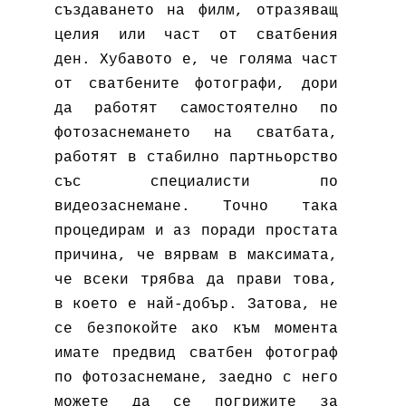
създаването на филм, отразяващ
целия или част от сватбения
ден. Хубавото е, че голяма част
от сватбените фотографи, дори
да работят самостоятелно по
фотозаснемането на сватбата,
работят в стабилно партньорство
със специалисти по
видеозаснемане. Точно така
процедирам и аз поради простата
причина, че вярвам в максимата,
че всеки трябва да прави това,
в което е най-добър. Затова, не
се безпокойте ако към момента
имате предвид сватбен фотограф
по фотозаснемане, заедно с него
можете да се погрижите за