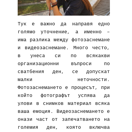
Тук е важно да направя едно
голямо уточнение, а именно –
има разлика между фотозаснемане
и видеозаснемане. Много често,
в унеса си по всякакви
организационни въпроси по
сватбения ден, се допускат
малки неточности.
Фотозаснемането е процесът, при
който фотографът успява да
улови в снимков материал всяка
ваша емоция. Видеозаснемането е
онази част от запечатването на
големия ден, която включва