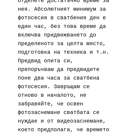
отделете достатъчно време за
нея. Абсолютният минимум за
фотосесия в сватбения ден е
един час, без това време да
включва придвижването до
пределеното за целта място,
подготовка на техника и т.н.
Предвид опита си,
препоръчвам да предвидите
поне два часа за сватбена
фотосесия. Завръщам се
отново в началото, не
забравяйте, че освен
фотозаснемане сватбата се
нуждае и от видеозаснемане,
което предполага, че времето