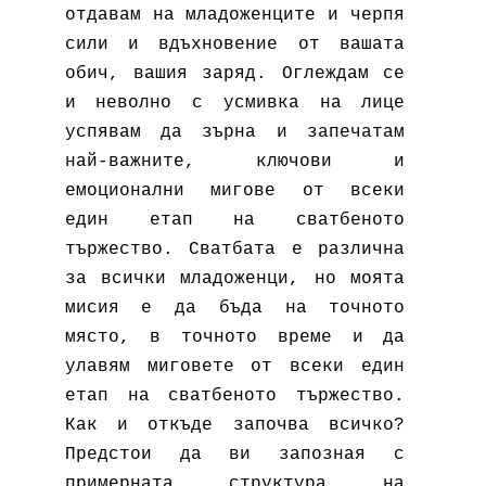
отдавам на младоженците и черпя
сили и вдъхновение от вашата
обич, вашия заряд. Оглеждам се
и неволно с усмивка на лице
успявам да зърна и запечатам
най-важните, ключови и
емоционални мигове от всеки
един етап на сватбеното
тържество. Сватбата е различна
за всички младоженци, но моята
мисия е да бъда на точното
място, в точното време и да
улавям миговете от всеки един
етап на сватбеното тържество.
Как и откъде започва всичко?
Предстои да ви запозная с
примерната структура на