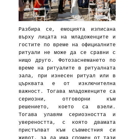
Разбира се, емоцията изписана
върху лицата на младоженците и
гостите по време на официалните
ритуали не може да се сравни с
нищо друго. Фотозаснемането по
време на ритуалите в ритуалната
зала, при изнесен ритуал или в
църквата е от изключителна
важност. Тогава младоженците са
сериозни, отговорни към
решението, което са взели.
Тогава улавям сериозността и
увереността, с която двамата
пристъпват към съвместния си
живот, за да има спомен от тази