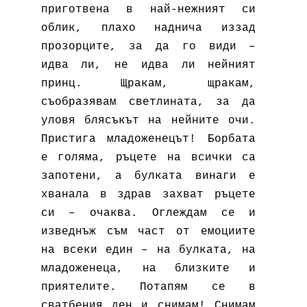
приготвена в най-нежният си
облик, плахо наднича иззад
прозорците, за да го види –
идва ли, не идва ли нейният
принц. Щракам, щракам,
съобразявам светлината, за да
уловя блясъкът на нейните очи.
Пристига младоженецът! Борбата
е голяма, ръцете на всички са
запотени, а булката винаги е
хванала в здрав захват ръцете
си – очаква. Оглеждам се и
изведнъж съм част от емоциите
на всеки един – на булката, на
младоженеца, на близките и
приятелите. Потапям се в
сватбения ден и снимам! Снимам