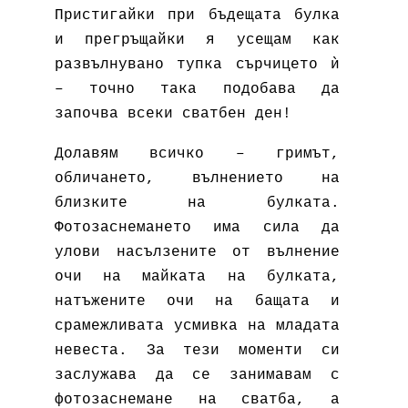
Пристигайки при бъдещата булка
и прегръщайки я усещам как
развълнувано тупка сърчицето ѝ
– точно така подобава да
започва всеки сватбен ден!
Долавям всичко – гримът,
обличането, вълнението на
близките на булката.
Фотозаснемането има сила да
улови насълзените от вълнение
очи на майката на булката,
натъжените очи на бащата и
срамежливата усмивка на младата
невеста. За тези моменти си
заслужава да се занимавам с
фотозаснемане на сватба, а