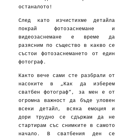
останалото!
След като изчистихме детайла
покрай фотозаснемане и
видеозаснемане е време да
разясним по същество в какво се
състои фотозаснемането от един
фотограф.
Както вече сами сте разбрали от
насоките в „Как да изберем
сватбен фотограф“, за мен е от
огромна важност да бъде уловен
всеки детайл, всяка емоция и
дори трудно се сдържам да не
стартирам със снимките в самото
начало. В сватбения ден се