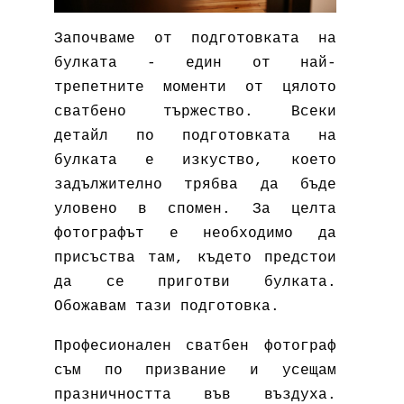
Започваме от подготовката на
булката - един от най-
трепетните моменти от цялото
сватбено тържество. Всеки
детайл по подготовката на
булката е изкуство, което
задължително трябва да бъде
уловено в спомен. За целта
фотографът е необходимо да
присъства там, където предстои
да се приготви булката.
Обожавам тази подготовка.
Професионален сватбен фотограф
съм по призвание и усещам
празничността във въздуха.