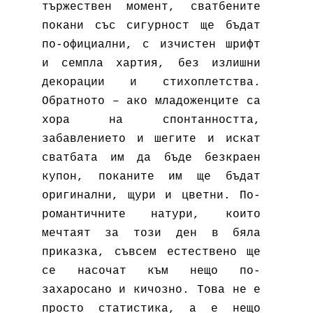
тържествен момент, сватбените
покани със сигурност ще бъдат
по-официални, с изчистен шрифт
и семпла хартия, без излишни
декорации и стихоплетства.
Обратното – ако младоженците са
хора на спонтанността,
забавлението и шегите и искат
сватбата им да бъде безкраен
купон, поканите им ще бъдат
оригинални, щури и цветни. По-
романтичните натури, които
мечтаят за този ден в бяла
приказка, съвсем естествено ще
се насочат към нещо по-
захаросано и кичозно. Това не е
просто статистика, а е нещо