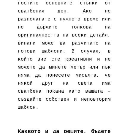
гостите основните стъпки от
сватбения ден. Ако не
разполагате с нужното време или
не държите толкова на
оригиналността на всеки детайл,
винаги може да разчитате на
готови шаблони. В случая, в
който вие сте креативни и не
можете да минете метър или пък
няма да понесете мисълта, че
някой друг на света има
сватбена покана като вашата –
създайте собствен и неповторим
шаблон.
Каквото и да решите, бъдете