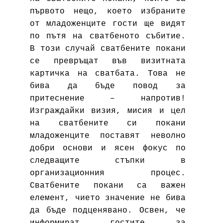
първото нещо, което избраните
от младоженците гости ще видят
по пътя на сватбеното събитие.
В този случай сватбените покани
се превръщат във визитната
картичка на сватбата. Това не
бива да бъде повод за
притеснение – напротив!
Изграждайки визия, мисия и цел
на сватбените си покани
младоженците поставят неволно
добри основи и ясен фокус по
следващите стъпки в
организационния процес.
Сватбените покани са важен
елемент, чието значение не бива
да бъде подценявано. Освен, че