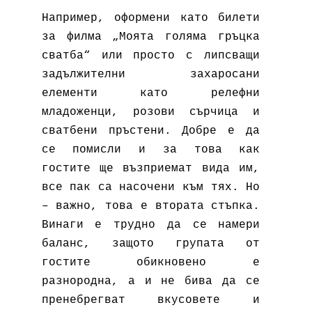
Например, оформени като билети
за филма „Моята голяма гръцка
сватба“ или просто с липсващи
задължителни захаросани
елементи като релефни
младоженци, розови сърчица и
сватбени пръстени. Добре е да
се помисли и за това как
гостите ще възприемат вида им,
все пак са насочени към тях. Но
– важно, това е втората стъпка.
Винаги е трудно да се намери
баланс, защото групата от
гостите обикновено е
разнородна, а и не бива да се
пренебрегват вкусовете и