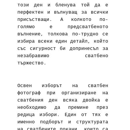
този ден и бленува той да е
перфектен и вълнуващ за всички
присъстващи. А колкото по-
голямо е предсватбеното
вълнение, толкова по-трудно се
избира всеки един детайл, който
със сигурност би допринесъл за
незабравимо сватбено
тържество.
Освен
изборът на сватбен
фотограф при организиране на
сватбения ден
всяка двойка е
необходимо да премине през
редица избори. Един от тях е
именно подборът и структурата
на сватбените покани, които са