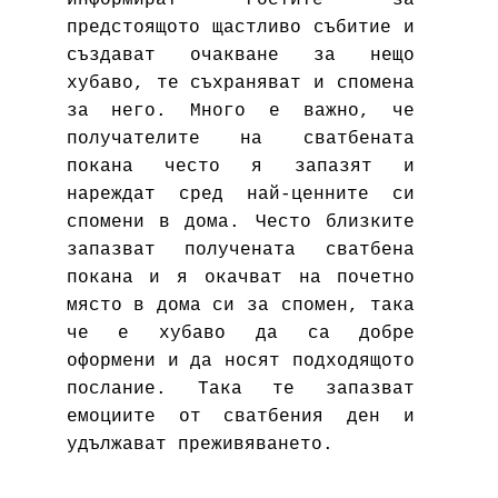
информират гостите за
предстоящото щастливо събитие и
създават очакване за нещо
хубаво, те съхраняват и спомена
за него. Много е важно, че
получателите на сватбената
покана често я запазят и
нареждат сред най-ценните си
спомени в дома. Често близките
запазват получената сватбена
покана и я окачват на почетно
място в дома си за спомен, така
че е хубаво да са добре
оформени и да носят подходящото
послание. Така те запазват
емоциите от сватбения ден и
удължават преживяването.